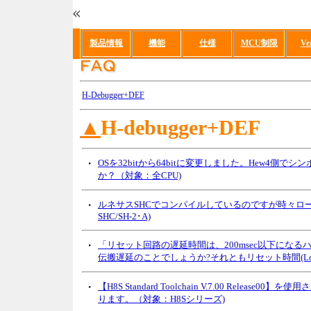
製品情報
機能
仕様
MCU制限
Ve
H-Debugger+DEF
▲
H-debugger+DEF
・
OSを32bitから64bitに変更しました。Hew4
か？（対象：全CPU)
・
ルネサスSHCでコンパイルしているのですが時々ロ
SHC/SH-2･A)
・
「リセット回路の遅延時間は、200msec以下にな
伝搬遅延のことでしょうか?それともリセット時間(Lo
・
【H8S Standard Toolchain V.7.00 Re
ります。（対象：H8Sシリーズ)