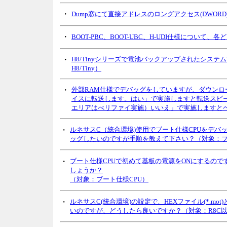
・
Dump窓にて直接アドレスのロングアクセス(DWO
・
BOOT-PBC、BOOT-UBC、H-UDI仕様につ
・
H8/Tinyシリーズで電池バックアップされたシス
H8/Tiny）
・
外部RAM仕様でデバッグをしていますが、ダウンロ
イスに転送します。はい」で実施しますと転送スピー
エリアはべリファイ実施）いいえ」で実施しますとベ
・
ルネサスC（統合環境)使用でブート仕様CPUをデ
ッグしたいのですが手順を教えて下さい？（対象：ブ
・
ブート仕様CPUで初めて基板の電源をONにするの
しょうか？
（対象：
ブート仕様CPU
）
・
ルネサス
C(統合環境)の設定で、HEXファイル(*.mot)とH
いのですが、どうしたら良いですか？（対象：R8C