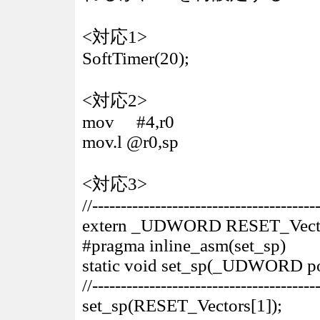
<対応1>
SoftTimer(20);
<対応2>
mov #4,r0
mov.l @r0,sp
<対応3>
//---------------------------------------
extern _UDWORD RESET_Vecto
#pragma inline_asm(set_sp)
static void set_sp(_UDWORD poi
//---------------------------------------
set_sp(RESET_Vectors[1]);