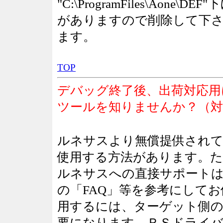
"C:\ProgramFiles\Aon
がありますので削除して下さ
ます。
TOP
デバッグ終了後、出荷対応用に
ツールを知りませんか？（対象
ルネサスより無償提供されているFDT(F
使用する方法があります。
ルネサスへの直接サポートは
の「FAQ」等を参考にして
用するには、ターゲット側のB
要になります。ＲＳドライバ