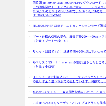
・
回路図(H8-3048F-ONE_3029F.PDF)をダウ
この回路図はモード７との事ですが、トランジスタでMD1,
MD2が'L'のときはMD1,0が'H'で、MD2,1,0が
H8/3029,3048F-ONE)
・
H8/3029,3048F-ONEで「エミュレーションモード遷
・
ブート仕様のCPUの場合、SP設定後200～400m
（対象：ブート仕様CPU）
・
リセット回路ですが、遅延時間を200mS以下となっ
・
ルネサスＣでiｎｌｉｎｅ_asm関数記述をしたと
（対象：全CPU）
・
H8Sシリーズで割り込みモード０でデバッグをして
停止せず全く違う場所で停止しています。何故でしょうか？（対
・
ルネサスCでＩｎｌｉｎｅ関数記述をしたところＣソ
・
いまH8S/2134Fをターゲットとしてプログラムを