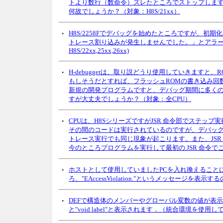
トより数行（数命令）ズレたところでストップしま
何故でしょうか？（対象：H8S/21xx）
・
H8S/2258Fでデバッグを始めたところですが、初
トレース割り込みが発生しませんでした。」とアラ
H8S/22xx,25xx,26xx)
・
H-debuggerは、取り説どうり使用していきます
もしそうだとすれば、フラッシュROMの書き込み回
新規の開発プログラムですと、デバッグ期間に多く
すが大丈夫でしょうか？（対象：全CPU）
・
CPUは、H8SシリーズですがJSR 命令部でステ
その間のコードは実行されているのですが、デバッ
トレース実行でも同じ現象が起こります。また、JSR 
今のところプログラムを実行して最初の JSR 命令でこのよ
・
ホストとして使用していましたPCを入れ換えることに
ろ、"EAccessViolation."というメッセージを
・
DEFで構造体のメンバーやグローバル変数の値が表
と"void label"と表示されます．（統合環境を使用