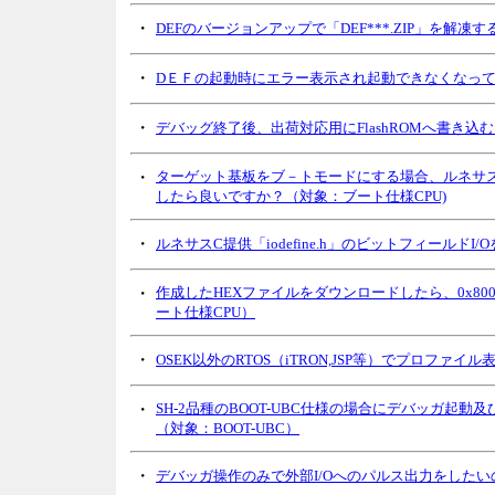
・
DEFのバージョンアップで「DEF***.ZIP」を解
・
DＥＦの起動時にエラー表示され起動できなくなって
・
デバッグ終了後、出荷対応用にFlashROMへ書き
・
ターゲット基板をブ－トモードにする場合、ルネサス
したら良いですか？（対象：ブート仕様CPU)
・
ルネサスC提供「iodefine.h」のビットフィールド
・
作成したHEXファイルをダウンロードしたら、0x8
ート仕様CPU
）
・
OSEK以外のRTOS（iTRON,JSP等）でプロフ
・
SH-2品種のBOOT-UBC仕様の場合にデバッガ起動
（対象：BOOT-UBC）
・
デバッガ操作のみで外部I/Oへのパルス出力をした