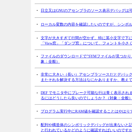
・
日立又はGNUのアセンブラのソース表示デバッグは可
・
ローカル変数の内容を確認したいのですが、シンボル
・
文字が大きすぎて行間が空かず、特に英小文字で下に突
「View窓」「ダンプ窓」について、フォントを小
・
ファイルのダウンロードで”SYMファイルが見つか
象：全般）
・
非常に大きい（長い）アセンブラソースだとデバッ
またそれを解決する方法はなにかありますか、教え
・
DEF でモニタ中にブレーク可能な行は青く表示さ
るにはどうしたら良いのでしょうか？（対象：全般
・
プログラム実行中にRAM値を確認することはやはり
・
配列や構造体のシンボリックデバッグが出来ないと
と行われているかどのように確認すればいいのです