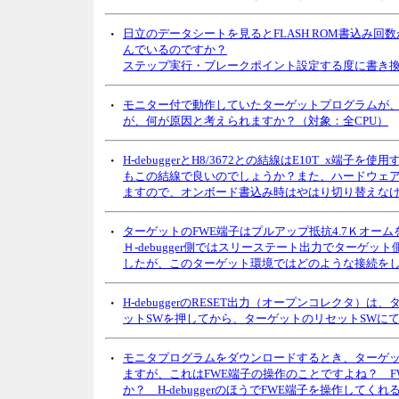
・
日立のデータシートを見るとFLASH ROM書込み回
んでいるのですか？
ステップ実行・ブレークポイント設定する度に書き換
・
モニター付で動作していたターゲットプログラムが
が、何が原因と考えられますか？（対象：全CPU）
・
H-debuggerとH8/3672との結線はE10T_
もこの結線で良いのでしょうか？また、ハードウェア
ますので、オンボード書込み時はやはり切り替えなけれ
・
ターゲットのFWE端子はプルアップ抵抗4.7Ｋオー
Ｈ-debugger側ではスリーステート出力でターゲ
したが、このターゲット環境ではどのような接続をし
・
H-debuggerのRESET出力（オープンコレクタ）は
ットSWを押してから、ターゲットのリセットSWに
・
モニタプログラムをダウンロードするとき、ターゲ
ますが、これはFWE端子の操作のことですよね？ FW
か？ H-debuggerのほうでFWE端子を操作して