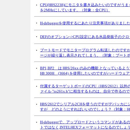
・
CPU(H8S2238)にモニタを書き込みたいのですがう
を2MHzにしています。（対象：全CPU）
・
H-debuggerを使用するにあたり注意事項がありま
・
DEFのオプション->CPU設定にある水晶発振子の
・
ブートモードでモニタープログラム転送したのですが
ージが繰り返し表示されてしまう。（対象：ブートポート
・
BP1,BP2 は H8S/26xx のみの機能 となっ
H8 300H (3664) を使用したいのですがハード
・
付属するターゲットボードのCPU（H8S/2612）以外
ァイル "io261x.h"に相当するものは、自分で作
・
H8S/2612でシリアル2CHを使うのですがデバッ
すが どのようにすればいいのでしょう？（対象：H8S/
・
H-debuggerで、アップロードというコマンドが
トではなく,INTELHEXフォーマットになるのでしょ