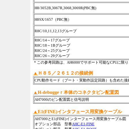
H8/3052B,3067R,3068,3069R(PBC無)
H8SX/1657（PBC無）
R8C/10,11,12,13グループ
R8C/14～17グループ
R8C/18～1Bグループ
R8C/24～25グループ
R8C/26～29グループ
＊この参考回路は、AH6000でサポート可能なCPUに
▲
Ｈ８Ｓ／２６１２の接続例
CPU動作モード（ブート・実動作設定回路）も含めた接
▲
H-debuggeｒ本体のコネクタピン配置図
AH7000のピン配置図と信号説明
▲
E1(FINE)インタフェース用変換ケーブル
AH7000とE1(FINE)インターフェース用変換ケーブル図
オプション部品 型番
AHC-E1-FINE