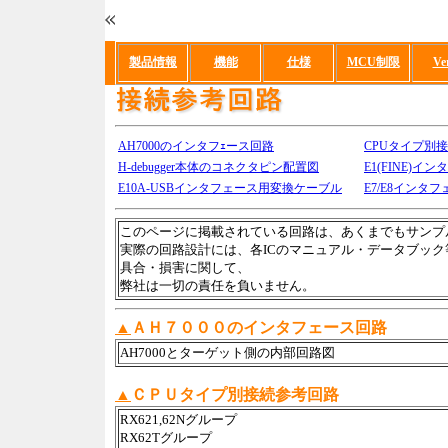
製品情報
機能
仕様
MCU制限
Ve
AH7000のインタフｪース回路
CPUタイプ別
H-debugger本体のコネクタピン配置図
E1(FINE)
E10A-USBインタフェース用変換ケーブル
E7/E8インタ
このページに掲載されている回路は、あくまでもサンプ
実際の回路設計には、各ICのマニュアル・データブッ
具合・損害に関して、
弊社は一切の責任を負いません。
▲
ＡＨ７０００のインタフェース回路
AH7000とターゲット側の内部回路図
▲
ＣＰＵタイプ別接続参考回路
RX621,62Nグループ
RX62Tグループ