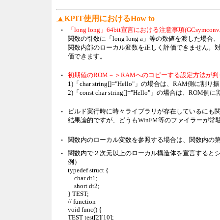
▲
KPIT使用におけるHow to
・
「long long」64bit宣言における注意事項(GCsymconv
関数の引数に「long long a」等の数値を渡し
関数内部のローカル変数を正しく評価できません。対策と
価できます。
・
初期値のROM－＞RAMへのコピーする設定方法が判りま
1)「char string[]="Hello"」の場合は、RAM側に割
2)「const char string[]="Hello"」の場合は、R
・
ビルド実行時に時々ライブラリが存在しているにも関わ
結果論的ですが、どうもWinFM等のファイラーが
・
関数内のローカル変数を参照する場合は、関数内の
・
関数内で２次元以上のローカル構造体を宣言すると
例）
typedef struct {
char dt1;
short dt2;
} TEST;
// function
void func() {
TEST test[2][10];