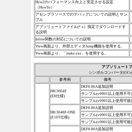
Hew2のパフォーマンス向上と安定させる設定
（HowTo）
アセンブラソースでのデバッグについての説明とサン
プル
アブソリュートファイル(*.x）指定でダウンロードす
る説明
Inline関数の対応についての説明
View画面より、外部エディタJump機能を使用する。
View画面より、「make.exe」を使用する。
アブソリュート
シンボルコンバータ(GCs
参考例
備考
DEF6.80A追加説明
H8/3664F
サンプル(v0901以上使用不可)
(E8仕様)
サンプル(v0901以上使用可能)
DEF6.80A追加説明
H8/3048F-ONE
サンプル(v0901以上使用不可)
(E10T仕様)
サンプル(v0901以上使用可能)
DEF6.80A追加説明