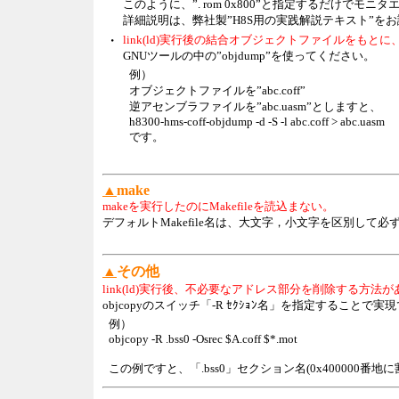
このように、”. rom 0x800”と指定するだけでモ
詳細説明は、弊社製”H8S用の実践解説テキスト”を
・
link(ld)実行後の結合オブジェクトファイルをも
GNUツールの中の”objdump”を使ってください。
例）
オブジェクトファイルを”abc.coff”
逆アセンブラファイルを”abc.uasm”としますと、
h8300-hms-coff-objdump -d -S -l abc.coff > abc.uasm
です。
▲
make
makeを実行したのにMakefileを読込まない。
デフォルトMakefile名は、大文字，小文字を区別して必ず"M
▲
その他
link(ld)実行後、不必要なアドレス部分を削除する方法
objcopyのスイッチ「-R ｾｸｼｮﾝ名」を指定することで実
例）
objcopy -R .bss0 -Osrec $A.coff $*.mot
この例ですと、「.bss0」セクション名(0x400000