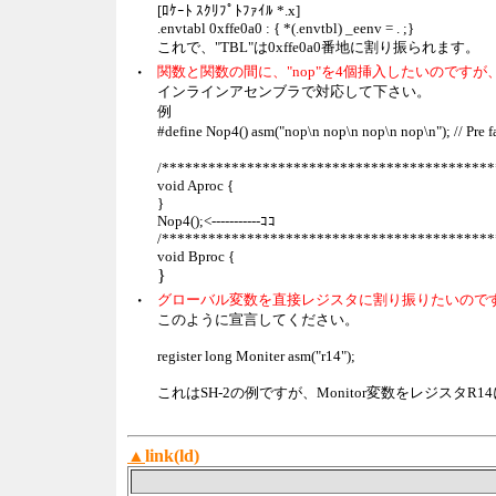
[ﾛｹｰﾄ ｽｸﾘﾌﾟﾄﾌｧｲﾙ *.x]
.envtabl 0xffe0a0 : { *(.envtbl) _eenv = . ;}
これで、"TBL"は0xffe0a0番地に割り振られます。
・
関数と関数の間に、"nop"を4個挿入したいのです
インラインアセンブラで対応して下さい。
例
#define Nop4() asm("nop\n nop\n nop\n nop\n"); // Pre
/*******************************************
void Aproc {
}
Nop4();<-----------ｺｺ
/*******************************************
void Bproc {
}
・
グローバル変数を直接レジスタに割り振りたいので
このように宣言してください。
register long Moniter asm("r14");
これはSH-2の例ですが、Monitor変数をレジスタ
▲
link(ld)