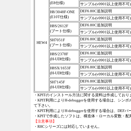
(E8仕様)
サンプル(v0901以上使用不可)
DEF6.80C追加説明
H8/3048F-ONE
(E10T仕様)
サンプル(v0901以上使用不可)
DEF6.80C追加説明
H8S/2612F
(ブート仕様)
サンプル(v0901以上使用不可)
DEF6.80C追加説明
SH7051F
HEW4
(ブート仕様)
サンプル(v0901以上使用不可)
DEF6.80C追加説明
H8S/2378F
(H-UDI仕様)
サンプル(v0901以上使用不可)
DEF6.80C追加説明
H8SX/1653F
(H-UDI仕様)
サンプル(v0901以上使用不可)
DEF6.80C追加説明
SH7145F
(H-UDI仕様)
サンプル(v0901以上使用不可)
・KPITのインストール方法に関する資料は作成しており
・KPIT利用によりH-debuggerを使用する場合は、シン
て下さい。
・KPIT利用によりH-debuggerを使用する場合は、DE
・KPITで作成したソフトは、構造体・ローカル変数・
【注意事項】
・R8Cシリーズには対応していません。