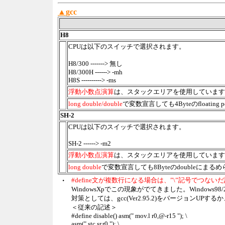
▲
gcc
H8
CPUは以下のスイッチで選択されます。
H8/300 -------> 無し
H8/300H ------> -mh
H8S ----------> -ms
浮動小数点演算
は、スタックエリアを使用しています。
long double/double
で変数宣言しても4Byteのfloat
SH-2
CPUは以下のスイッチで選択されます。
SH-2 ------> -m2
浮動小数点演算
は、スタックエリアを使用しています。
long double
で変数宣言しても8Byteのdoubleにま
・
#define文が複数行になる場合は、”\”記号でつ
WindowsXpでこの現象がでてきました。Windows
対策としては、gcc(Ver2.95.2)をバージョンU
＜従来の記述＞
#define disable() asm(" mov.l r0,@-r15 "); \
asm(" stc sr,r0 "); \