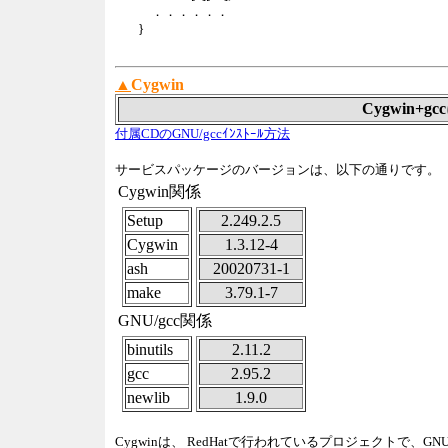
．．．．．．
}
▲
Cygwin
Cygwin+g
付属CDのGNU/gccｲﾝｽﾄｰﾙ方法
サービスパッケージのバージョンは、以下の通りです。
Cygwin関係
Setup
2.249.2.5
Cygwin
1.3.12-4
ash
20020731-1
make
3.79.1-7
GNU/gcc関係
binutils
2.11.2
gcc
2.95.2
newlib
1.9.0
Cygwinは、 RedHatで行われているプロジェクトで、G