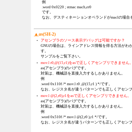
例
.word 0x0220 ; stmac mach,er0
です。
なお、デスティネーションオペランドがmaclの場
▲
as(SH-2)
・
アセンブラのソース表示デバッグは可能ですか？
GNUの場合は、ラインアドレス情報を得る方法がわ
す。
サンプルをご覧下さい。
・
mov.l r0,@(15,r1)をasで正しくアセンブリできません
as(アセンブラ)のバグです。
対策は、機械語を直接入力するしかありません。
例
.word 0x110f /* mov.l r0 ,@(15,r1 ) */です。
なお、レジスタ名が違うパターンでも正しくアセン
・
mov.l @(2,r0),r1をasで正しくアセンブリできません。
as(アセンブラ)のバグです。
対策は、機械語を直接入力するしかありません。
例
.word 0x510f /* mov.l @(2,r0 ),r1 */です。
なお、レジスタ名が違うパターンでも正しくアセン