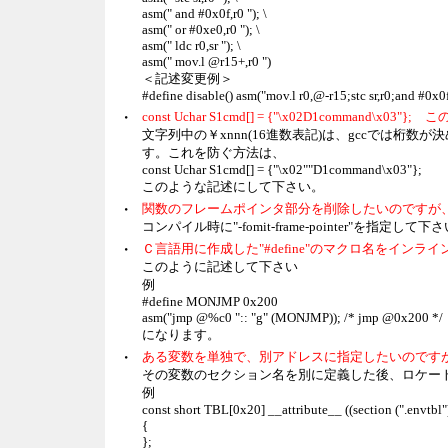
asm(" and #0x0f,r0 "); \
asm(" or #0xe0,r0 "); \
asm(" ldc r0,sr "); \
asm(" mov.l @r15+,r0 ")
＜記述変更例＞
#define disable() asm("mov.l r0,@-r15;stc sr,r0;and #0x0
・
const Uchar S1cmd[] = {"\x02D1comma
文字列中の￥xnnn(16進数表記)は、gccでは桁数
す。これを防ぐ方法は、
const Uchar S1cmd[] = {"\x02""D1command\x03"};
このような記述にして下さい。
・
関数のフレームポインタ部分を削除したいのですが
コンパイル時に"-fomit-frame-pointer"を指定して下
・
Ｃ言語用に作成した"#define"のマクロ名をイ
このように記述して下さい
例
#define MONJMP 0x200
asm("jmp @%c0 ":: "g" (MONJMP)); /* jmp @0x200 */
になります。
・
ある変数を単独で、別アドレスに指定したいのです
その変数のセクション名を別に定義した後、ロケー
例
const short TBL[0x20] __attribute__ ((section (".envtbl")
{
};