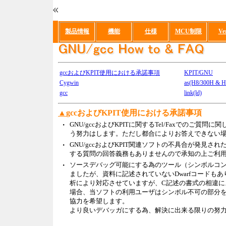
製品情報
機能
仕様
MCU制限
Ve
gccおよびKPIT使用における承諾事項
KPIT/GNU
Cygwin
as(H8/300H & H
gcc
link(ld)
▲
gccおよびKPIT使用における承諾事項
・
GNU/gccおよびKPITに関するTel/Faxでの
う努力はします。ただし都合によりお答えできない
・
GNU/gccおよびKPIT関連ソフトの不具合が発見
する質問の回答義務もありませんので承知の上ご利
・
ソースデバッグ可能にする為のツール（シンボルコンバ
ましたが、資料に記述されていないDwarfコード
析により対応させていますが、C記述の書式の相違によ
場合、当ソフトの利用ユーザはシンボル不可の部分を抽出した
協力を希望します。
より良いデバッガにする為、解決に出来る限りの努