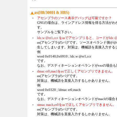
▲
as(H8/300H & H8S)
・
アセンブラのソース表示デバッグは可能ですか？
GNUの場合は、ラインアドレス情報を得る方法がわ
す。
サンプルをご覧下さい。
・
ldc.w @er1,ccr をasでアセンブリると、コードがldc 
as(アセンブラ)のバグです。ソースオペランド側が@er
生してしまいます。対策は、機械語を直接入力する
例
word 0x0140,0x6910 ; ldc.w @er1,ccr
です。
なお、デスティネーションオペランドがexrの場合
・
dmac er0,maclをasで正しくアセンブリできません。
as(アセンブラ)のバグです。
対策は、機械語を直接入力するしかありません。
例
word 0x0320 ; ldmac er0,mach
です。
なお、デスティネーションオペランドがmaclの場
・
stmac mach,er0をasで正しくアセンブリできません。
as(アセンブラ)のバグです。
対策は、機械語を直接入力するしかありません。