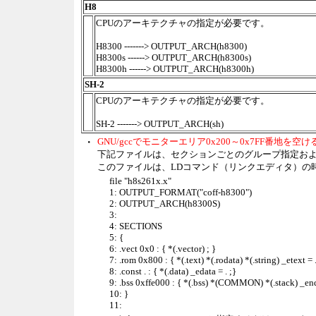
H8
CPUのアーキテクチャの指定が必要です。
H8300 -------> OUTPUT_ARCH(h8300)
H8300s ------> OUTPUT_ARCH(h8300s)
H8300h ------> OUTPUT_ARCH(h8300h)
SH-2
CPUのアーキテクチャの指定が必要です。
SH-2 -------> OUTPUT_ARCH(sh)
・
GNU/gccでモニターエリア0x200～0x7FF番地
下記ファイルは、セクションごとのグループ指定お
このファイルは、LDコマンド（リンクエディタ）の
file "h8s261x.x"
1: OUTPUT_FORMAT("coff-h8300")
2: OUTPUT_ARCH(h8300S)
3:
4: SECTIONS
5: {
6: .vect 0x0 : { *(.vector) ; }
7: .rom 0x800 : { *(.text) *(.rodata) *(.string) _etext = .
8: .const . : { *(.data) _edata = . ;}
9: .bss 0xffe000 : { *(.bss) *(COMMON) *(.stack) _end 
10: }
11: